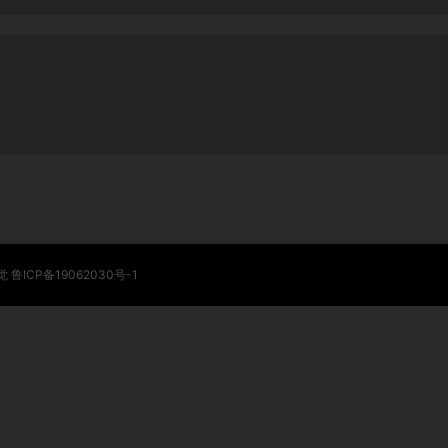
觉
鲁ICP备19062030号-1