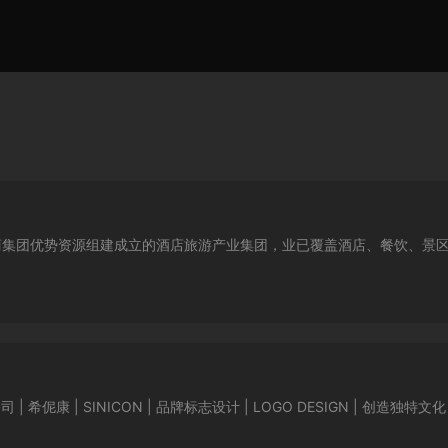
商集团优势资源组建成立的酒店旅游产业集团，业已覆盖酒店、餐饮、景
限公司 | 希伲康 | SINICON | 品牌标志设计 | LOGO DESIGN | 创造